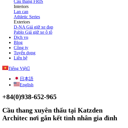
Cầu thang FRIS
Interiors
Lan can
Athletic Series
Exteriors
D-NA Giá giữ xe đạp
Pablo Giá giữ xe ô tô
Dịch vụ
Blog
Công ty
Tuyển dụng
Liên hệ
Tiếng Việt
日本語
English
+84(0)938-652-965
Cầu thang xuyên thấu tại Katzden
Architec nơi gắn kết tình nhân gia đình