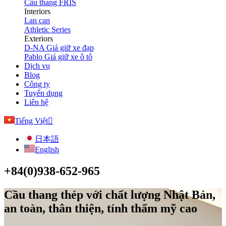
Cầu thang FRIS
Interiors
Lan can
Athletic Series
Exteriors
D-NA Giá giữ xe đạp
Pablo Giá giữ xe ô tô
Dịch vụ
Blog
Công ty
Tuyển dụng
Liên hệ
Tiếng Việt
日本語
English
+84(0)938-652-965
Cầu thang thép với chất lượng Nhật Bản,
an toàn, thân thiện, tính thẩm mỹ cao