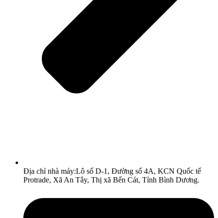
Địa chỉ nhà máy:Lô số D-1, Đường số 4A, KCN Quốc tế
Protrade, Xã An Tây, Thị xã Bến Cát, Tỉnh Bình Dương.